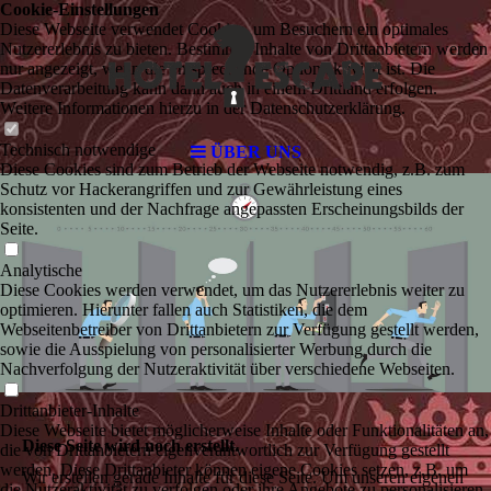
Cookie-Einstellungen
Diese Webseite verwendet Cookies, um Besuchern ein optimales
Nutzererlebnis zu bieten. Bestimmte Inhalte von Drittanbietern werden
nur angezeigt, wenn die entsprechende Option aktiviert ist. Die
Datenverarbeitung kann dann auch in einem Drittland erfolgen.
Weitere Informationen hierzu in der Datenschutzerklärung.
Technisch notwendige
ÜBER UNS
Diese Cookies sind zum Betrieb der Webseite notwendig, z.B. zum
Schutz vor Hackerangriffen und zur Gewährleistung eines
konsistenten und der Nachfrage angepassten Erscheinungsbilds der
Seite.
Analytische
Diese Cookies werden verwendet, um das Nutzererlebnis weiter zu
optimieren. Hierunter fallen auch Statistiken, die dem
Webseitenbetreiber von Drittanbietern zur Verfügung gestellt werden,
sowie die Ausspielung von personalisierter Werbung durch die
Nachverfolgung der Nutzeraktivität über verschiedene Webseiten.
Drittanbieter-Inhalte
Diese Webseite bietet möglicherweise Inhalte oder Funktionalitäten an,
Diese Seite wird noch erstellt.
die von Drittanbietern eigenverantwortlich zur Verfügung gestellt
werden. Diese Drittanbieter können eigene Cookies setzen, z.B. um
Wir erstellen gerade Inhalte für diese Seite. Um unseren eigenen
die Nutzeraktivität zu verfolgen oder ihre Angebote zu personalisieren