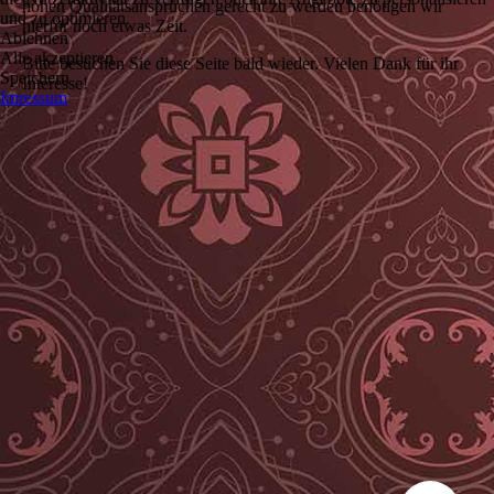
hohen Qualitätsansprüchen gerecht zu werden benötigen wir
und zu optimieren.
hierfür noch etwas Zeit.
Ablehnen
Alle akzeptieren
Bitte besuchen Sie diese Seite bald wieder. Vielen Dank für ihr
Speichern
Interesse!
Imressum