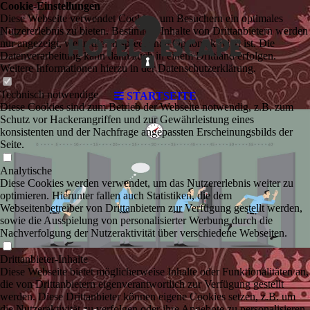
Cookie-Einstellungen
Diese Webseite verwendet Cookies, um Besuchern ein optimales
Nutzererlebnis zu bieten. Bestimmte Inhalte von Drittanbietern werden
nur angezeigt, wenn die entsprechende Option aktiviert ist. Die
Datenverarbeitung kann dann auch in einem Drittland erfolgen.
Weitere Informationen hierzu in der Datenschutzerklärung.
Technisch notwendige
STARTSEITE
Diese Cookies sind zum Betrieb der Webseite notwendig, z.B. zum
Schutz vor Hackerangriffen und zur Gewährleistung eines
konsistenten und der Nachfrage angepassten Erscheinungsbilds der
Seite.
Analytische
Diese Cookies werden verwendet, um das Nutzererlebnis weiter zu
optimieren. Hierunter fallen auch Statistiken, die dem
Webseitenbetreiber von Drittanbietern zur Verfügung gestellt werden,
sowie die Ausspielung von personalisierter Werbung durch die
Nachverfolgung der Nutzeraktivität über verschiedene Webseiten.
Drittanbieter-Inhalte
Diese Webseite bietet möglicherweise Inhalte oder Funktionalitäten an,
die von Drittanbietern eigenverantwortlich zur Verfügung gestellt
werden. Diese Drittanbieter können eigene Cookies setzen, z.B. um
die Nutzeraktivität zu verfolgen oder ihre Angebote zu personalisieren